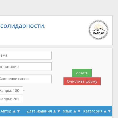
 солидарности.
-
Автор
Дата издания
Язык
Категория