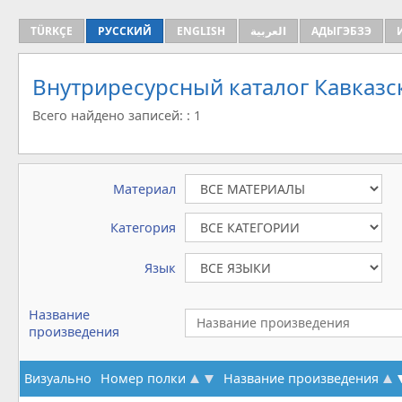
TÜRKÇE
РУССКИЙ
ENGLISH
العربية
АДЫГЭБЗЭ
Внутриресурсный каталог Кавказс
Всего найдено записей: : 1
Материал
Категория
Язык
Название
произведения
Визуально
Номер полки
Название произведения