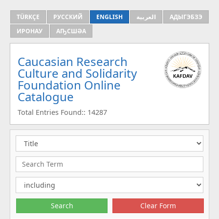
TÜRKÇE
РУССКИЙ
ENGLISH
العربية
АДЫГЭБЗЭ
ИРОНАУ
АҦСШӘА
Caucasian Research
Culture and Solidarity
Foundation Online
Catalogue
Total Entries Found:: 14287