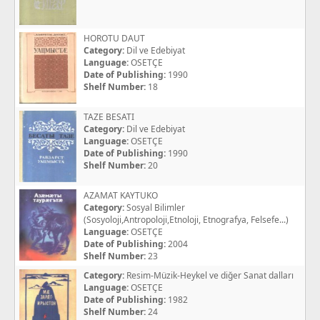
HOROTU DAUT
Category:
Dil ve Edebiyat
Language:
OSETÇE
Date of Publishing:
1990
Shelf Number:
18
TAZE BESATI
Category:
Dil ve Edebiyat
Language:
OSETÇE
Date of Publishing:
1990
Shelf Number:
20
AZAMAT KAYTUKO
Category:
Sosyal Bilimler
(Sosyoloji,Antropoloji,Etnoloji, Etnografya, Felsefe...)
Language:
OSETÇE
Date of Publishing:
2004
Shelf Number:
23
Category:
Resim-Müzik-Heykel ve diğer Sanat dalları
Language:
OSETÇE
Date of Publishing:
1982
Shelf Number:
24