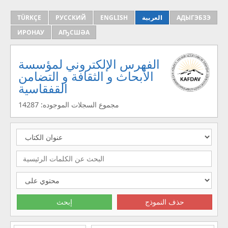
TÜRKÇE
РУССКИЙ
ENGLISH
العربية
АДЫГЭБЗЭ
ИРОНАУ
АҦСШӘА
الفهرس الإلكتروني لمؤسسة
الأبحاث و الثقافة و التضامن
القفقاسية
مجموع السجلات الموجوده: 14287