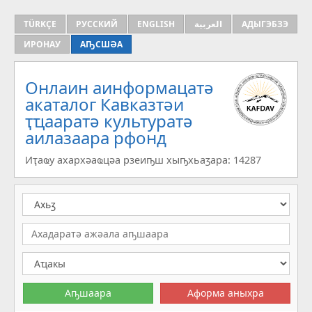
TÜRKÇE
РУССКИЙ
ENGLISH
العربية
АДЫГЭБЗЭ
ИРОНАУ
АҦСШӘА
Онлаин аинформацатә
aкаталог Кавказтәи
ҭҵааратә культуратә
аилазаара рфонд
Иҭаҩу ахархәаҩцәа рзеиҧш хыҧхьаӡара: 14287