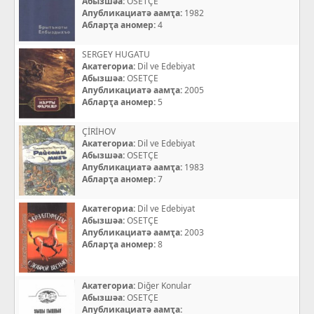
Абызшәа:
OSETÇE
Апубликациатә аамҭа:
1982
Абларҭа аномер:
4
SERGEY HUGATU
Акатегориа:
Dil ve Edebiyat
Абызшәа:
OSETÇE
Апубликациатә аамҭа:
2005
Абларҭа аномер:
5
ÇİRİHOV
Акатегориа:
Dil ve Edebiyat
Абызшәа:
OSETÇE
Апубликациатә аамҭа:
1983
Абларҭа аномер:
7
Акатегориа:
Dil ve Edebiyat
Абызшәа:
OSETÇE
Апубликациатә аамҭа:
2003
Абларҭа аномер:
8
Акатегориа:
Diğer Konular
Абызшәа:
OSETÇE
Апубликациатә аамҭа: