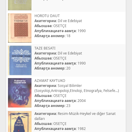
HOROTU DAUT
Акатегориа:
Dil ve Edebiyat
Абызшәа:
OSETÇE
Апубликациатә аамҭа:
1990
Абларҭа аномер:
18
TAZE BESATI
Акатегориа:
Dil ve Edebiyat
Абызшәа:
OSETÇE
Апубликациатә аамҭа:
1990
Абларҭа аномер:
20
AZAMAT KAYTUKO
Акатегориа:
Sosyal Bilimler
(Sosyoloji,Antropoloji,Etnoloji, Etnografya, Felsefe...)
Абызшәа:
OSETÇE
Апубликациатә аамҭа:
2004
Абларҭа аномер:
23
Акатегориа:
Resim-Müzik-Heykel ve diğer Sanat
dalları
Абызшәа:
OSETÇE
Апубликациатә аамҭа:
1982