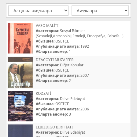
VASO MALİTI
Акатегориа:
Sosyal Bilimler
(Sosyoloji,Antropoloji,Etnoloji, Etnografya, Felsefe...)
Абызшәа:
OSETÇE
Апубликациатә аамҭа:
1992
Абларҭа аномер:
1
DZACOYTI MUZAFFER
Акатегориа:
Diğer Konular
Абызшәа:
OSETÇE
Апубликациатә аамҭа:
2007
Абларҭа аномер:
2
KODZATİ
Акатегориа:
Dil ve Edebiyat
Абызшәа:
OSETÇE
Апубликациатә аамҭа:
2006
Абларҭа аномер:
3
ELBIZDIGO BIRTTİATI
Акатегориа:
Dil ve Edebiyat