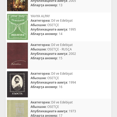
Апубликациатә аамҭа:
2005
Абларҭа аномер:
13
YAHYA ALPAY
Акатегориа:
Dil ve Edebiyat
Абызшәа:
OSETÇE
Апубликациатә аамҭа:
1995
Абларҭа аномер:
14
Акатегориа:
Dil ve Edebiyat
Абызшәа:
OSETÇE - RUSÇA
Апубликациатә аамҭа:
2002
Абларҭа аномер:
15
Акатегориа:
Dil ve Edebiyat
Абызшәа:
OSETÇE
Апубликациатә аамҭа:
1994
Абларҭа аномер:
16
Акатегориа:
Dil ve Edebiyat
Абызшәа:
OSETÇE
Апубликациатә аамҭа:
1973
Абларҭа аномер:
17