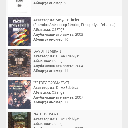
Абларҭа аномер:
9
Акатегориа:
Sosyal Bilimler
(Sosyoloji,Antropoloji,Etnoloji, Etnografya, Felsefe...)
Абызшәа:
OSETÇE
Апубликациатә аамҭа:
2003
Абларҭа аномер:
10
DAVUT TEMIRATI
Акатегориа:
Dil ve Edebiyat
Абызшәа:
OSETÇE
Апубликациатә аамҭа:
2004
Абларҭа аномер:
11
İZETBEG TSOMARTATI
Акатегориа:
Dil ve Edebiyat
Абызшәа:
OSETÇE
Апубликациатә аамҭа:
2007
Абларҭа аномер:
12
NAFU TSUSOYTI
Акатегориа:
Dil ve Edebiyat
Абызшәа:
OSETÇE