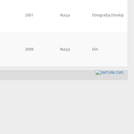
2001
Rusça
Etnografya,Etnoloji
2008
Rusça
Din