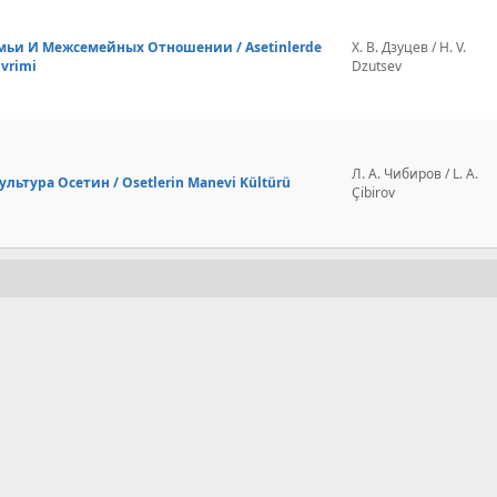
ьи И Межсемейных Отношении / Asetinlerde
Х. В. Дзуцев / H. V.
 Evrimi
Dzutsev
Л. А. Чибиров / L. A.
льтура Осетин / Osetlerin Manevi Kültürü
Çibirov