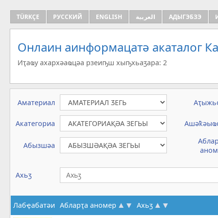
TÜRKÇE
РУССКИЙ
ENGLISH
العربية
АДЫГЭБЗЭ
Онлаин аинформацатә aкаталог Ка
Иҭаҩу ахархәаҩцәа рзеиҧш хыҧхьаӡара: 2
Аматериал
Аҭыжь
Акатегориа
Ашәҟәыҩ
Абла
Абызшәа
аном
Ахьӡ
Лабҿабатәи
Абларҭа аномер
Ахьӡ