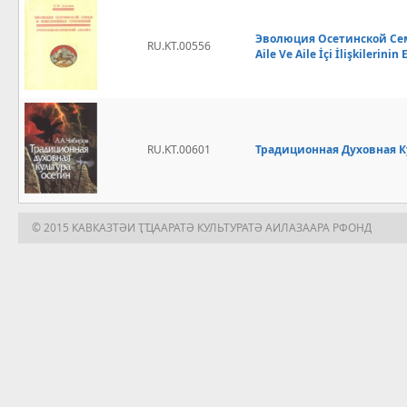
Эволюция Осетинской Сем
RU.KT.00556
Aile Ve Aile İçi İlişkilerinin
RU.KT.00601
Традиционная Духовная Ку
© 2015 КАВКАЗТӘИ ҬҴААРАТӘ КУЛЬТУРАТӘ АИЛАЗААРА РФОНД