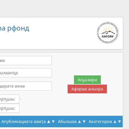
ра рфонд
-
Апубликациатә аамҭа
Абызшәа
Акатегориа