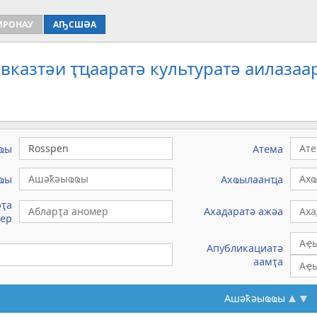
ИРОНАУ
АҦСШӘА
вказтәи ҭҵааратә культуратә аилазаа
ҩы
Атема
ҩы
Ахҩылаанҵа
рҭа
Ахадаратә ажәа
ер
Апубликациатә
аамҭа
Ашәҟәыҩҩы