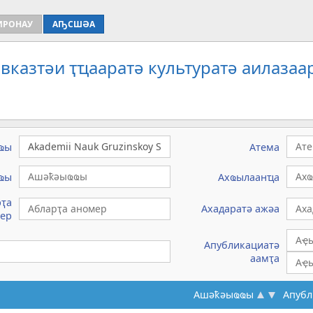
ИРОНАУ
АҦСШӘА
вказтәи ҭҵааратә культуратә аилазаа
ҩы
Атема
ҩы
Ахҩылаанҵа
рҭа
Ахадаратә ажәа
ер
Апубликациатә
аамҭа
Ашәҟәыҩҩы
Апубл