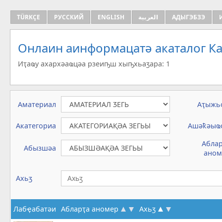
TÜRKÇE
РУССКИЙ
ENGLISH
العربية
АДЫГЭБЗЭ
Онлаин аинформацатә aкаталог Ка
Иҭаҩу ахархәаҩцәа рзеиҧш хыҧхьаӡара: 1
Аматериал
Аҭыжь
Акатегориа
Ашәҟәыҩ
Абла
Абызшәа
аном
Ахьӡ
Лабҿабатәи
Абларҭа аномер
Ахьӡ