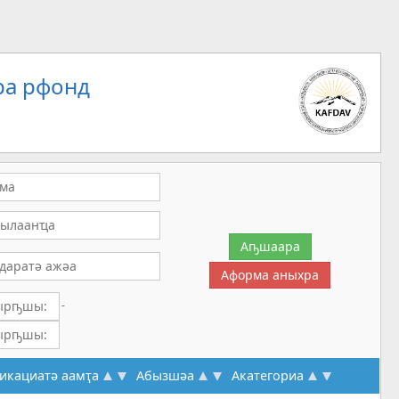
ра рфонд
-
икациатә аамҭа
Абызшәа
Акатегориа