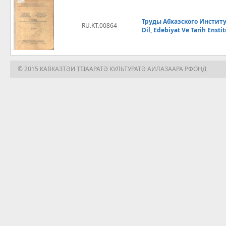
Труды Абхазского Институ
RU.KT.00864
Dil, Edebiyat Ve Tarih Enst
© 2015 КАВКАЗТӘИ ҬҴААРАТӘ КУЛЬТУРАТӘ АИЛАЗААРА РФОНД