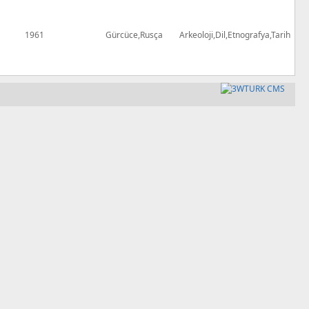
1961
Gürcüce,Rusça
Arkeoloji,Dil,Etnografya,Tarih