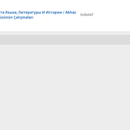
та Языка, Литературы И Истории / Abhaz
Kollektif
itüsünün Çalışmaları