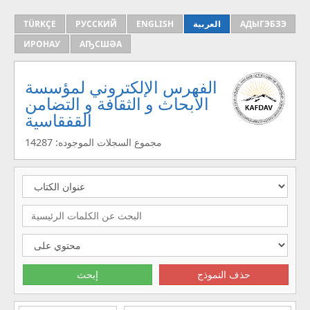
TÜRKÇE
РУССКИЙ
ENGLISH
العربية
АДЫГЭБЗЭ
ИРОНАУ
АҦСШӘА
الفهرس الإلكتروني لمؤسسة
الأبحاث و الثقافة و التضامن
القفقاسية
مجموع السجلات الموجوده: 14287