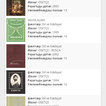
Æвзаг:
OSETÇE
Рауагъды датæ:
2005
Уæлвæйнæджы полкæ:
13
YAHYA ALPAY
фæлтæр:
Dil ve Edebiyat
Æвзаг:
OSETÇE
Рауагъды датæ:
1995
Уæлвæйнæджы полкæ:
14
фæлтæр:
Dil ve Edebiyat
Æвзаг:
OSETÇE - RUSÇA
Рауагъды датæ:
2002
Уæлвæйнæджы полкæ:
15
фæлтæр:
Dil ve Edebiyat
Æвзаг:
OSETÇE
Рауагъды датæ:
1994
Уæлвæйнæджы полкæ:
16
фæлтæр:
Dil ve Edebiyat
Æвзаг:
OSETÇE