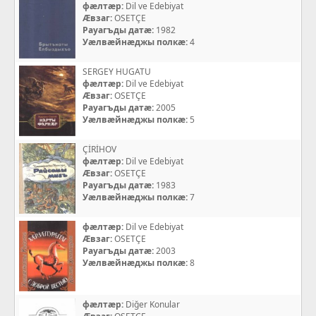
фæлтæр:
Dil ve Edebiyat
Æвзаг:
OSETÇE
Рауагъды датæ:
1982
Уæлвæйнæджы полкæ:
4
SERGEY HUGATU
фæлтæр:
Dil ve Edebiyat
Æвзаг:
OSETÇE
Рауагъды датæ:
2005
Уæлвæйнæджы полкæ:
5
ÇİRİHOV
фæлтæр:
Dil ve Edebiyat
Æвзаг:
OSETÇE
Рауагъды датæ:
1983
Уæлвæйнæджы полкæ:
7
фæлтæр:
Dil ve Edebiyat
Æвзаг:
OSETÇE
Рауагъды датæ:
2003
Уæлвæйнæджы полкæ:
8
фæлтæр:
Diğer Konular