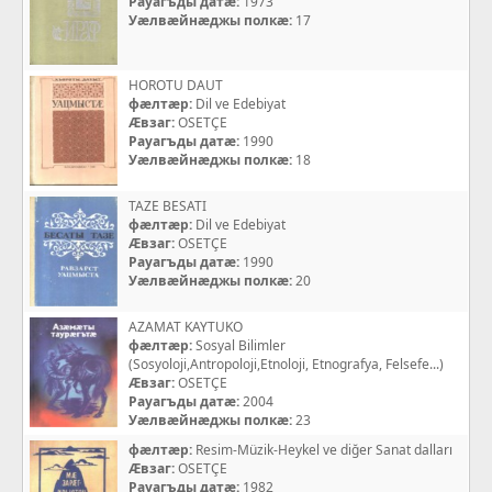
Рауагъды датæ:
1973
Уæлвæйнæджы полкæ:
17
HOROTU DAUT
фæлтæр:
Dil ve Edebiyat
Æвзаг:
OSETÇE
Рауагъды датæ:
1990
Уæлвæйнæджы полкæ:
18
TAZE BESATI
фæлтæр:
Dil ve Edebiyat
Æвзаг:
OSETÇE
Рауагъды датæ:
1990
Уæлвæйнæджы полкæ:
20
AZAMAT KAYTUKO
фæлтæр:
Sosyal Bilimler
(Sosyoloji,Antropoloji,Etnoloji, Etnografya, Felsefe...)
Æвзаг:
OSETÇE
Рауагъды датæ:
2004
Уæлвæйнæджы полкæ:
23
фæлтæр:
Resim-Müzik-Heykel ve diğer Sanat dalları
Æвзаг:
OSETÇE
Рауагъды датæ:
1982