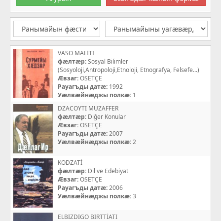
VASO MALİTI
фæлтæр:
Sosyal Bilimler
(Sosyoloji,Antropoloji,Etnoloji, Etnografya, Felsefe...)
Æвзаг:
OSETÇE
Рауагъды датæ:
1992
Уæлвæйнæджы полкæ:
1
DZACOYTI MUZAFFER
фæлтæр:
Diğer Konular
Æвзаг:
OSETÇE
Рауагъды датæ:
2007
Уæлвæйнæджы полкæ:
2
KODZATİ
фæлтæр:
Dil ve Edebiyat
Æвзаг:
OSETÇE
Рауагъды датæ:
2006
Уæлвæйнæджы полкæ:
3
ELBIZDIGO BIRTTİATI