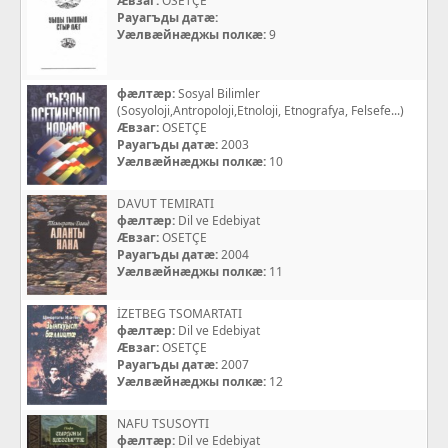
Æвзаг:
OSETÇE
Рауагъды датæ:
Уæлвæйнæджы полкæ:
9
фæлтæр:
Sosyal Bilimler
(Sosyoloji,Antropoloji,Etnoloji, Etnografya, Felsefe...)
Æвзаг:
OSETÇE
Рауагъды датæ:
2003
Уæлвæйнæджы полкæ:
10
DAVUT TEMIRATI
фæлтæр:
Dil ve Edebiyat
Æвзаг:
OSETÇE
Рауагъды датæ:
2004
Уæлвæйнæджы полкæ:
11
İZETBEG TSOMARTATI
фæлтæр:
Dil ve Edebiyat
Æвзаг:
OSETÇE
Рауагъды датæ:
2007
Уæлвæйнæджы полкæ:
12
NAFU TSUSOYTI
фæлтæр:
Dil ve Edebiyat