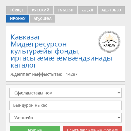
TÜRKÇE
РУССКИЙ
ENGLISH
العربية
АДЫГЭБЗЭ
ИРОНАУ
АҦСШӘА
Кавказаг
Мидæгресурсон
культурæйы фонды,
иртасы æмæ æмвæндзинады
каталог
Æдæппæт ныффыстытае: : 14287