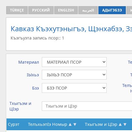
TÜRKÇE
РУССКИЙ
ENGLISH
العربية
АДЫГЭБЗЭ
Кавказ Къэхутэныгъэ, Щэнхабзэ, 
Къэгъуэта запись псор:: 1
Материал
Т
IЫхьэ
Телъ
Бзэ
Тхыгъэм и
ЦIэр
Сурэт
ТелъхьэпIэ Номыр
Тхыгъэм и ЦIэр