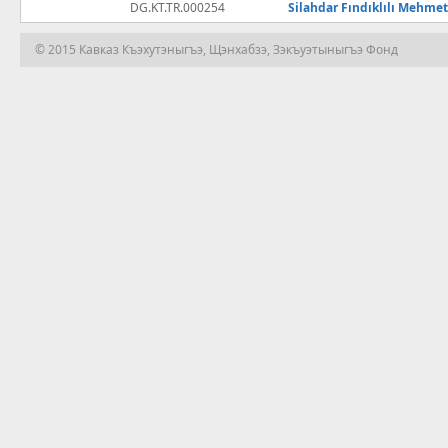
DG.KT.TR.000254
Silahdar Fındıklılı Mehme
© 2015 Кавказ Къэхутэныгъэ, Щэнхабзэ, Зэкъуэтыныгъэ Фонд