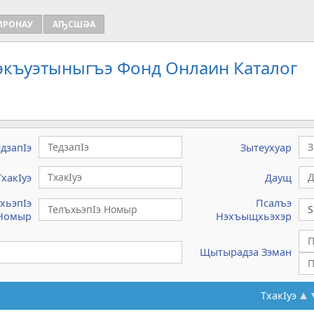
ИРОНАУ
АҦСШӘА
Зэкъуэтыныгъэ Фонд Онлаин Каталог
едзапIэ
Зытеухуар
ТхакIуэ
Даущ
хьэпIэ
Псалъэ
Номыр
Нэхъыщхьэхэр
Щытырадза Зэман
ТхакIуэ