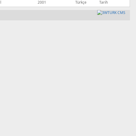
l
2001
Türkçe
Tarih