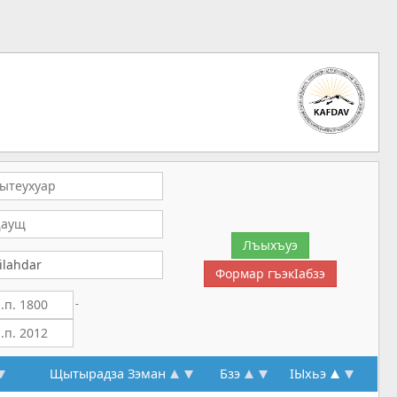
-
Щытырадза Зэман
Бзэ
IЫхьэ