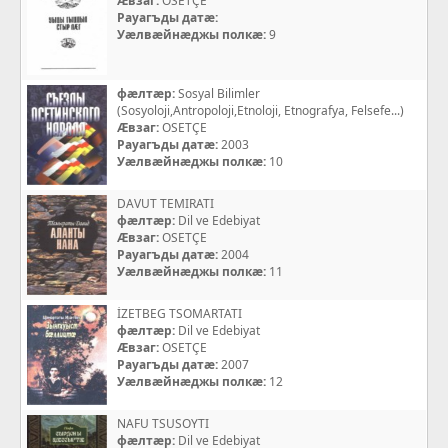
Æвзаг:
OSETÇE
Рауагъды датæ:
Уæлвæйнæджы полкæ:
9
фæлтæр:
Sosyal Bilimler
(Sosyoloji,Antropoloji,Etnoloji, Etnografya, Felsefe...)
Æвзаг:
OSETÇE
Рауагъды датæ:
2003
Уæлвæйнæджы полкæ:
10
DAVUT TEMIRATI
фæлтæр:
Dil ve Edebiyat
Æвзаг:
OSETÇE
Рауагъды датæ:
2004
Уæлвæйнæджы полкæ:
11
İZETBEG TSOMARTATI
фæлтæр:
Dil ve Edebiyat
Æвзаг:
OSETÇE
Рауагъды датæ:
2007
Уæлвæйнæджы полкæ:
12
NAFU TSUSOYTI
фæлтæр:
Dil ve Edebiyat