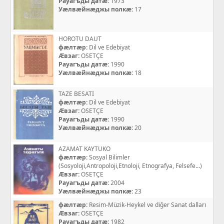
Рауагъды датæ:
1973
Уæлвæйнæджы полкæ:
17
HOROTU DAUT
фæлтæр:
Dil ve Edebiyat
Æвзаг:
OSETÇE
Рауагъды датæ:
1990
Уæлвæйнæджы полкæ:
18
TAZE BESATI
фæлтæр:
Dil ve Edebiyat
Æвзаг:
OSETÇE
Рауагъды датæ:
1990
Уæлвæйнæджы полкæ:
20
AZAMAT KAYTUKO
фæлтæр:
Sosyal Bilimler
(Sosyoloji,Antropoloji,Etnoloji, Etnografya, Felsefe...)
Æвзаг:
OSETÇE
Рауагъды датæ:
2004
Уæлвæйнæджы полкæ:
23
фæлтæр:
Resim-Müzik-Heykel ve diğer Sanat dalları
Æвзаг:
OSETÇE
Рауагъды датæ:
1982