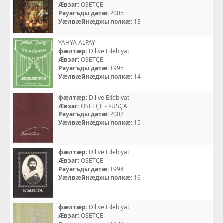
Æвзаг:
OSETÇE
Рауагъды датæ:
2005
Уæлвæйнæджы полкæ:
13
YAHYA ALPAY
фæлтæр:
Dil ve Edebiyat
Æвзаг:
OSETÇE
Рауагъды датæ:
1995
Уæлвæйнæджы полкæ:
14
фæлтæр:
Dil ve Edebiyat
Æвзаг:
OSETÇE - RUSÇA
Рауагъды датæ:
2002
Уæлвæйнæджы полкæ:
15
фæлтæр:
Dil ve Edebiyat
Æвзаг:
OSETÇE
Рауагъды датæ:
1994
Уæлвæйнæджы полкæ:
16
фæлтæр:
Dil ve Edebiyat
Æвзаг:
OSETÇE