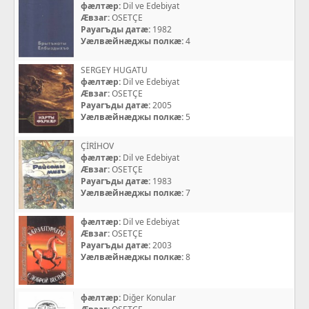
фæлтæр:
Dil ve Edebiyat
Æвзаг:
OSETÇE
Рауагъды датæ:
1982
Уæлвæйнæджы полкæ:
4
SERGEY HUGATU
фæлтæр:
Dil ve Edebiyat
Æвзаг:
OSETÇE
Рауагъды датæ:
2005
Уæлвæйнæджы полкæ:
5
ÇİRİHOV
фæлтæр:
Dil ve Edebiyat
Æвзаг:
OSETÇE
Рауагъды датæ:
1983
Уæлвæйнæджы полкæ:
7
фæлтæр:
Dil ve Edebiyat
Æвзаг:
OSETÇE
Рауагъды датæ:
2003
Уæлвæйнæджы полкæ:
8
фæлтæр:
Diğer Konular