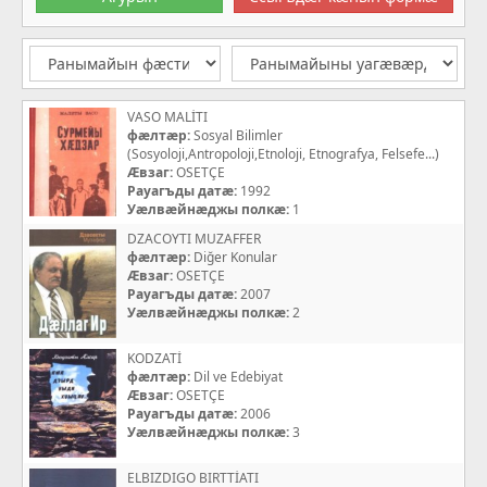
VASO MALİTI
фæлтæр:
Sosyal Bilimler
(Sosyoloji,Antropoloji,Etnoloji, Etnografya, Felsefe...)
Æвзаг:
OSETÇE
Рауагъды датæ:
1992
Уæлвæйнæджы полкæ:
1
DZACOYTI MUZAFFER
фæлтæр:
Diğer Konular
Æвзаг:
OSETÇE
Рауагъды датæ:
2007
Уæлвæйнæджы полкæ:
2
KODZATİ
фæлтæр:
Dil ve Edebiyat
Æвзаг:
OSETÇE
Рауагъды датæ:
2006
Уæлвæйнæджы полкæ:
3
ELBIZDIGO BIRTTİATI