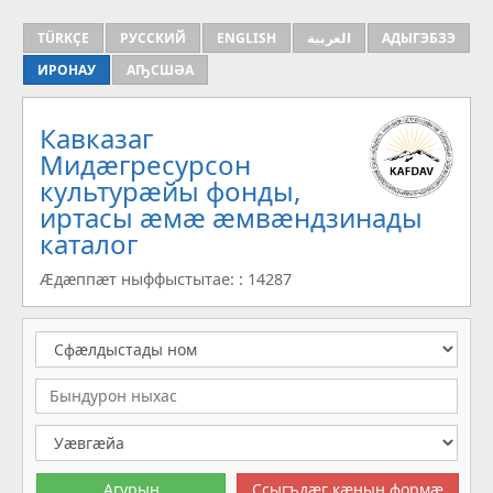
TÜRKÇE
РУССКИЙ
ENGLISH
العربية
АДЫГЭБЗЭ
ИРОНАУ
АҦСШӘА
Кавказаг
Мидæгресурсон
культурæйы фонды,
иртасы æмæ æмвæндзинады
каталог
Æдæппæт ныффыстытае: : 14287