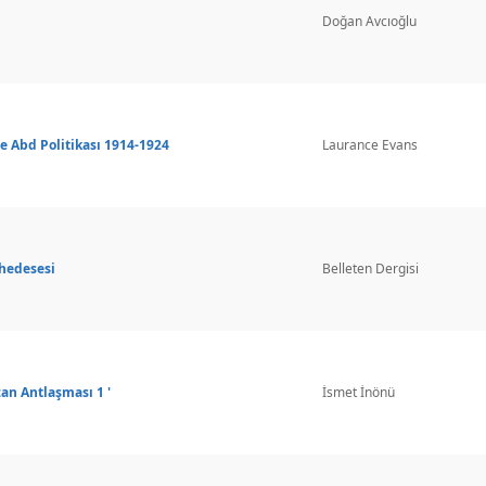
Doğan Avcıoğlu
e Abd Politikası 1914-1924
Laurance Evans
ahedesesi
Belleten Dergisi
zan Antlaşması 1 '
İsmet İnönü