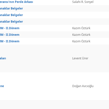
eransı'nın Perde Arkası
Salahi R. Sonyel
anaklar Belgeler
anaklar Belgeler
anaklar Belgeler
MM - II.Dönem
Kazım Öztürk
MM - II.Dönem
Kazım Öztürk
MM - II.Dönem
Kazım Öztürk
aları
Levent Ürer
ine
Doğan Avcıoğlu