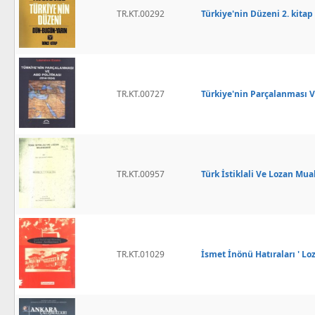
TR.KT.00292
Türkiye'nin Düzeni 2. kitap
TR.KT.00727
Türkiye'nin Parçalanması V
TR.KT.00957
Türk İstiklali Ve Lozan Mu
TR.KT.01029
İsmet İnönü Hatıraları ' Lo