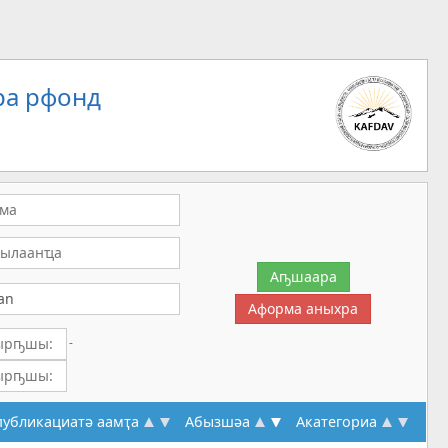
ра рфонд
-
публикациатә аамҭа
Абызшәа
Акатегориа