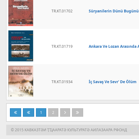
TR.KT.01702
Süryanilerin Dünü Bugünü 
TR.KT.01719
Ankara Ve Lozan Arasında 
TR.KT.01934
İç Savaş Ve Sevr' De Ölüm
1
2
© 2015 КАВКАЗТӘИ ҬҴААРАТӘ КУЛЬТУРАТӘ АИЛАЗААРА РФОНД