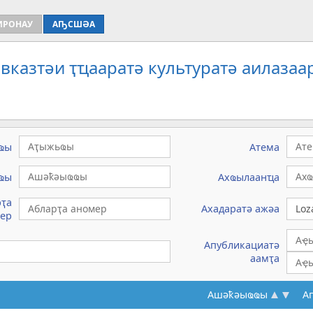
ИРОНАУ
АҦСШӘА
вказтәи ҭҵааратә культуратә аилазаа
ҩы
Атема
ҩы
Ахҩылаанҵа
рҭа
Ахадаратә ажәа
ер
Апубликациатә
аамҭа
Ашәҟәыҩҩы
А