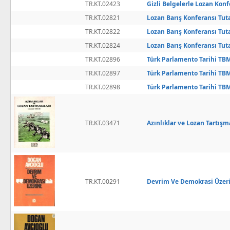
TR.KT.02423
Gizli Belgelerle Lozan Konf
TR.KT.02821
Lozan Barış Konferansı Tut
TR.KT.02822
Lozan Barış Konferansı Tut
TR.KT.02824
Lozan Barış Konferansı Tut
TR.KT.02896
Türk Parlamento Tarihi TB
TR.KT.02897
Türk Parlamento Tarihi TB
TR.KT.02898
Türk Parlamento Tarihi TB
TR.KT.03471
Azınlıklar ve Lozan Tartışm
TR.KT.00291
Devrim Ve Demokrasi Üzer