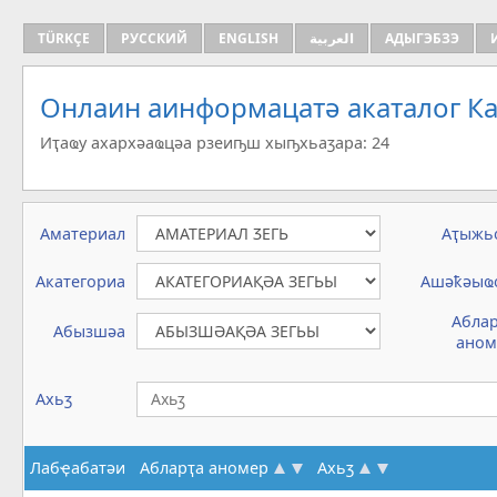
TÜRKÇE
РУССКИЙ
ENGLISH
العربية
АДЫГЭБЗЭ
Онлаин аинформацатә aкаталог Ка
Иҭаҩу ахархәаҩцәа рзеиҧш хыҧхьаӡара: 24
Аматериал
Аҭыжь
Акатегориа
Ашәҟәыҩ
Абла
Абызшәа
аном
Ахьӡ
Лабҿабатәи
Абларҭа аномер
Ахьӡ