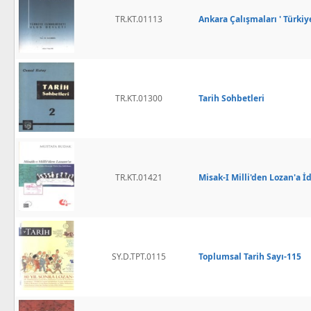
TR.KT.01113
Ankara Çalışmaları ' Türkiy
TR.KT.01300
Tarih Sohbetleri
TR.KT.01421
Misak-I Milli'den Lozan'a İ
SY.D.TPT.0115
Toplumsal Tarih Sayı-115