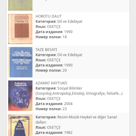
HOROTU DAUT
Категория:
Dil ve Edebiyat
Язык:
OSETÇE
Дата издания:
1990
Номер полки:
18
TAZE BESATI
Категория:
Dil ve Edebiyat
Язык:
OSETÇE
Дата издания:
1990
Номер полки:
20
AZAMAT KAYTUKO
Категория:
Sosyal Bilimler
(Sosyoloji,Antropoloji,Etnoloji, Etnografya, Felsefe...)
Язык:
OSETÇE
Дата издания:
2004
Номер полки:
23
Категория:
Resim-Müzik-Heykel ve diğer Sanat
dalları
Язык:
OSETÇE
Дата издания:
1982