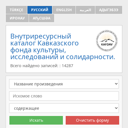
TÜRKÇE
РУССКИЙ
ENGLISH
العربية
АДЫГЭБЗЭ
ИРОНАУ
АҦСШӘА
Внутриресурсный
каталог Кавказского
фонда культуры,
исследований и солидарности.
Всего найдено записей: : 14287