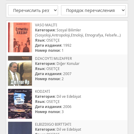
VASO MALİTI
Категория:
Sosyal Bilimler
(Sosyoloji,Antropoloji,Etnoloji, Etnografya, Felsefe...)
Язык:
OSETÇE
Дата издания:
1992
Номер полки:
1
DZACOYTI MUZAFFER
Категория:
Diğer Konular
Язык:
OSETÇE
Дата издания:
2007
Номер полки:
2
KODZATİ
Категория:
Dil ve Edebiyat
Язык:
OSETÇE
Дата издания:
2006
Номер полки:
3
ELBIZDIGO BIRTTİATI
Категория:
Dil ve Edebiyat