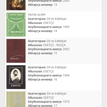
Апубликациатә аамҭа:
2005
Абларҭа аномер:
13
YAHYA ALPAY
Акатегориа:
Dil ve Edebiyat
Абызшәа:
OSETÇE
Апубликациатә аамҭа:
1995
Абларҭа аномер:
14
Акатегориа:
Dil ve Edebiyat
Абызшәа:
OSETÇE - RUSÇA
Апубликациатә аамҭа:
2002
Абларҭа аномер:
15
Акатегориа:
Dil ve Edebiyat
Абызшәа:
OSETÇE
Апубликациатә аамҭа:
1994
Абларҭа аномер:
16
Акатегориа:
Dil ve Edebiyat
Абызшәа:
OSETÇE
Апубликациатә аамҭа:
1973
Абларҭа аномер:
17