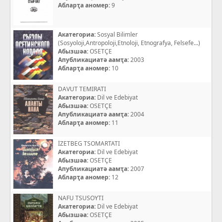
Абларҭа аномер:
9
Акатегориа:
Sosyal Bilimler
(Sosyoloji,Antropoloji,Etnoloji, Etnografya, Felsefe...)
Абызшәа:
OSETÇE
Апубликациатә аамҭа:
2003
Абларҭа аномер:
10
DAVUT TEMIRATI
Акатегориа:
Dil ve Edebiyat
Абызшәа:
OSETÇE
Апубликациатә аамҭа:
2004
Абларҭа аномер:
11
İZETBEG TSOMARTATI
Акатегориа:
Dil ve Edebiyat
Абызшәа:
OSETÇE
Апубликациатә аамҭа:
2007
Абларҭа аномер:
12
NAFU TSUSOYTI
Акатегориа:
Dil ve Edebiyat
Абызшәа:
OSETÇE