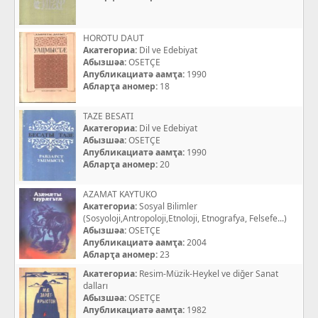
HOROTU DAUT
Акатегориа:
Dil ve Edebiyat
Абызшәа:
OSETÇE
Апубликациатә аамҭа:
1990
Абларҭа аномер:
18
TAZE BESATI
Акатегориа:
Dil ve Edebiyat
Абызшәа:
OSETÇE
Апубликациатә аамҭа:
1990
Абларҭа аномер:
20
AZAMAT KAYTUKO
Акатегориа:
Sosyal Bilimler
(Sosyoloji,Antropoloji,Etnoloji, Etnografya, Felsefe...)
Абызшәа:
OSETÇE
Апубликациатә аамҭа:
2004
Абларҭа аномер:
23
Акатегориа:
Resim-Müzik-Heykel ve diğer Sanat
dalları
Абызшәа:
OSETÇE
Апубликациатә аамҭа:
1982