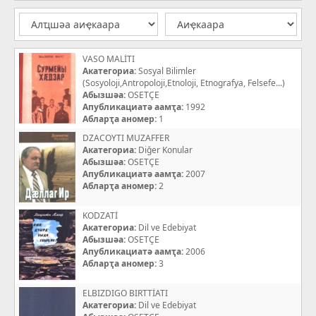
VASO MALİTI
Акатегориа:
Sosyal Bilimler
(Sosyoloji,Antropoloji,Etnoloji, Etnografya, Felsefe...)
Абызшәа:
OSETÇE
Апубликациатә аамҭа:
1992
Абларҭа аномер:
1
DZACOYTI MUZAFFER
Акатегориа:
Diğer Konular
Абызшәа:
OSETÇE
Апубликациатә аамҭа:
2007
Абларҭа аномер:
2
KODZATİ
Акатегориа:
Dil ve Edebiyat
Абызшәа:
OSETÇE
Апубликациатә аамҭа:
2006
Абларҭа аномер:
3
ELBIZDIGO BIRTTİATI
Акатегориа:
Dil ve Edebiyat