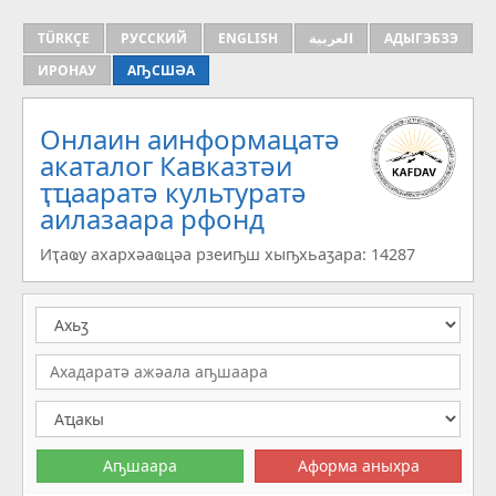
TÜRKÇE
РУССКИЙ
ENGLISH
العربية
АДЫГЭБЗЭ
ИРОНАУ
АҦСШӘА
Онлаин аинформацатә
aкаталог Кавказтәи
ҭҵааратә культуратә
аилазаара рфонд
Иҭаҩу ахархәаҩцәа рзеиҧш хыҧхьаӡара: 14287