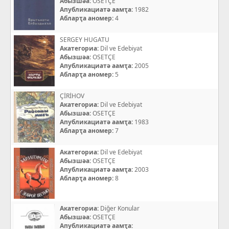
Абызшәа:
OSETÇE
Апубликациатә аамҭа:
1982
Абларҭа аномер:
4
SERGEY HUGATU
Акатегориа:
Dil ve Edebiyat
Абызшәа:
OSETÇE
Апубликациатә аамҭа:
2005
Абларҭа аномер:
5
ÇİRİHOV
Акатегориа:
Dil ve Edebiyat
Абызшәа:
OSETÇE
Апубликациатә аамҭа:
1983
Абларҭа аномер:
7
Акатегориа:
Dil ve Edebiyat
Абызшәа:
OSETÇE
Апубликациатә аамҭа:
2003
Абларҭа аномер:
8
Акатегориа:
Diğer Konular
Абызшәа:
OSETÇE
Апубликациатә аамҭа: