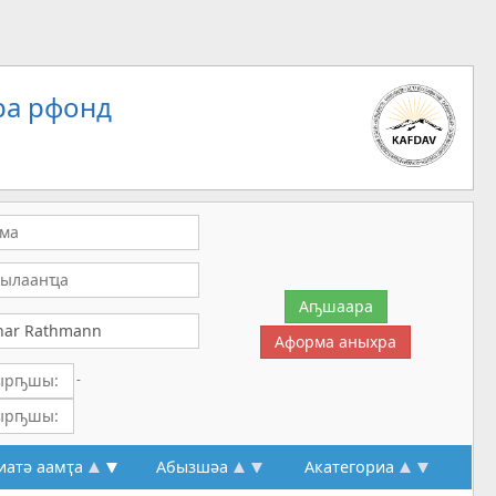
ра рфонд
-
иатә аамҭа
Абызшәа
Акатегориа