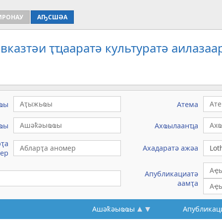
ИРОНАУ
АҦСШӘА
вказтәи ҭҵааратә культуратә аилазаа
ҩы
Атема
ҩы
Ахҩылаанҵа
рҭа
Ахадаратә ажәа
ер
Апубликациатә
аамҭа
Ашәҟәыҩҩы
Апубликац