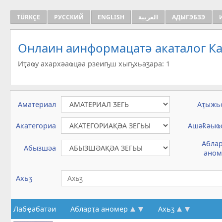
TÜRKÇE
РУССКИЙ
ENGLISH
العربية
АДЫГЭБЗЭ
Онлаин аинформацатә aкаталог Ка
Иҭаҩу ахархәаҩцәа рзеиҧш хыҧхьаӡара: 1
Аматериал
Аҭыжь
Акатегориа
Ашәҟәыҩ
Абла
Абызшәа
аном
Ахьӡ
Лабҿабатәи
Абларҭа аномер
Ахьӡ