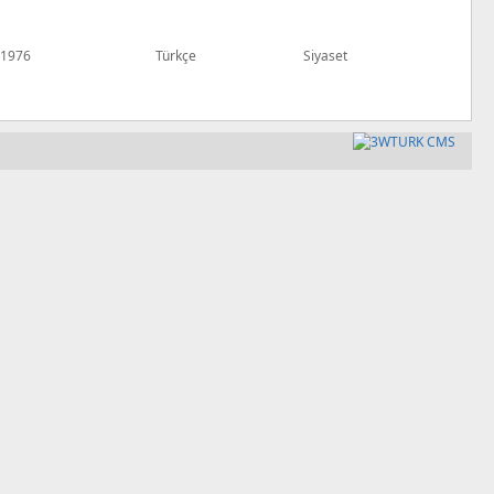
1976
Türkçe
Siyaset