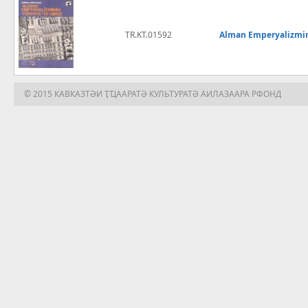
TR.KT.01592
Alman Emperyalizmini
© 2015 КАВКАЗТӘИ ҬҴААРАТӘ КУЛЬТУРАТӘ АИЛАЗААРА РФОНД