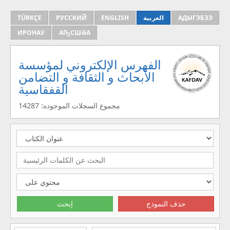
TÜRKÇE
РУССКИЙ
ENGLISH
العربية
АДЫГЭБЗЭ
ИРОНАУ
АҦСШӘА
الفهرس الإلكتروني لمؤسسة
الأبحاث و الثقافة و التضامن
القفقاسية
مجموع السجلات الموجوده: 14287