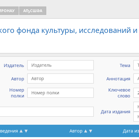
ИРОНАУ
АҦСШӘА
кого фонда культуры, исследований и
Издатель
Тема
Автор
Аннотация
Номер
Ключевое
полки
слово
Дата издания
зведения
Автор
Дата и