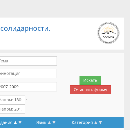
 солидарности.
-
здания
Язык
Категория