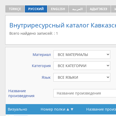
TÜRKÇE
РУССКИЙ
ENGLISH
العربية
АДЫГЭБЗЭ
Внутриресурсный каталог Кавказс
Всего найдено записей: : 1
Материал
Категория
Язык
Название
произведения
Визуально
Номер полки
Название прои