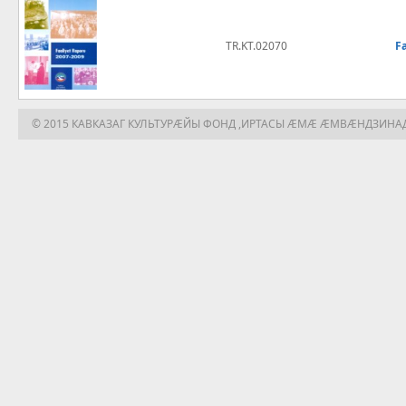
TR.KT.02070
F
© 2015 КАВКАЗАГ КУЛЬТУРÆЙЫ ФОНД ,ИРТАСЫ ÆМÆ ÆМВÆНДЗИНА