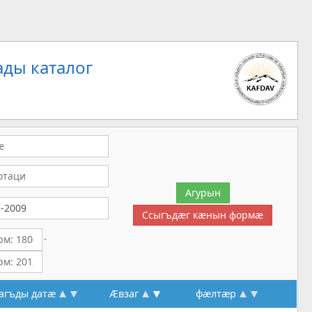
ды каталог
-
агъды датæ
Æвзаг
фæлтæр