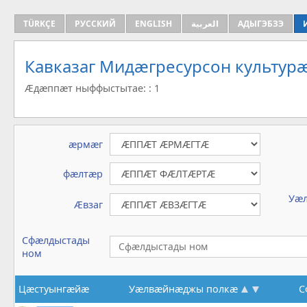
TÜRKÇE
РУССКИЙ
ENGLISH
العربية
АДЫГЭБЗЭ
Кавказаг Мидæгресурсон культу
Æдæппæт ныффыстытае: : 1
æрмæг
фæлтæр
Уæ
Æвзаг
Сфæлдыстады
ном
Цæстуынгæйæ
Уæлвæйнæджы полкæ
С