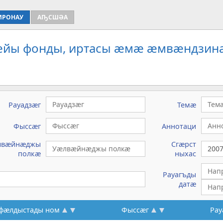
ИРОНАУ
АҦСШӘА
рæйы фонды, иртасы æмæ æмвæндзина
Рауадзæг
Темæ
Фыссæг
Аннотаци
лвæйнæджы
Сгæрст
полкæ
ныхас
Рауагъды
датæ
фæлдыстады ном
Фыссæг
Рау