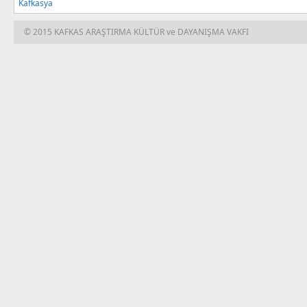
© 2015 KAFKAS ARAŞTIRMA KÜLTÜR ve DAYANIŞMA VAKFI