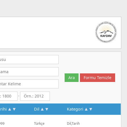
-
rihi
Dil
Kategori
999
Türkçe
Dil,Tarih