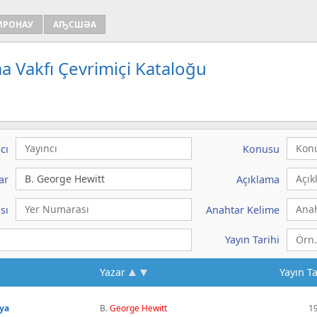
ИРОНАУ
АҦСШӘА
a Vakfı Çevrimiçi Kataloğu
cı
Konusu
ar
Açıklama
sı
Anahtar Kelime
Yayın Tarihi
Yazar
Yayın Ta
sya
B.
George
Hewitt
1