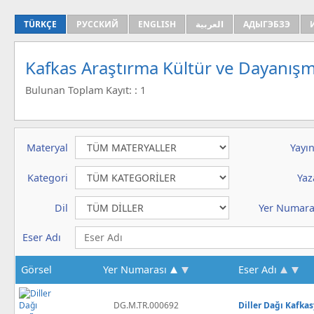
TÜRKÇE
РУССКИЙ
ENGLISH
العربية
АДЫГЭБЗЭ
Kafkas Araştırma Kültür ve Dayanışm
Bulunan Toplam Kayıt: : 1
Materyal
Yayın
Kategori
Yaz
Dil
Yer Numara
Eser Adı
Görsel
Yer Numarası
Eser Adı
DG.M.TR.000692
Diller Dağı Kafka