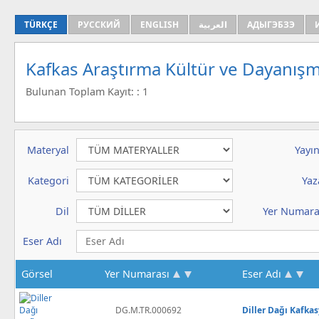
TÜRKÇE
РУССКИЙ
ENGLISH
العربية
АДЫГЭБЗЭ
Kafkas Araştırma Kültür ve Dayanışm
Bulunan Toplam Kayıt: : 1
Materyal
Yayın
Kategori
Yaz
Dil
Yer Numara
Eser Adı
Görsel
Yer Numarası
Eser Adı
DG.M.TR.000692
Diller Dağı Kafka