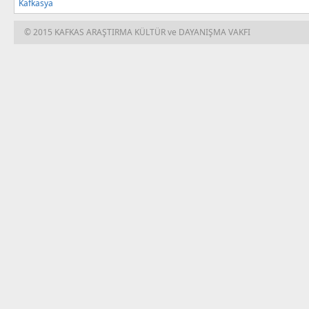
© 2015 KAFKAS ARAŞTIRMA KÜLTÜR ve DAYANIŞMA VAKFI