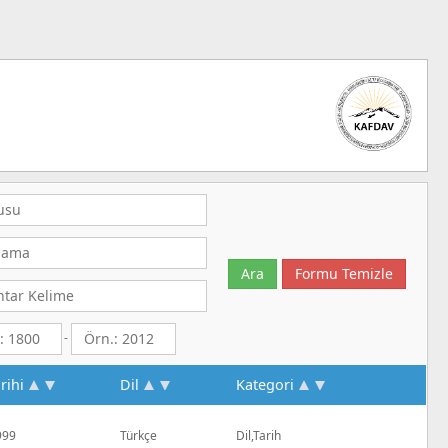
-
rihi
Dil
Kategori
999
Türkçe
Dil,Tarih