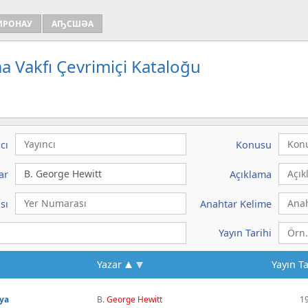
ИРОНАУ
АҦСШӘА
a Vakfı Çevrimiçi Kataloğu
cı
Konusu
ar
Açıklama
sı
Anahtar Kelime
Yayın Tarihi
Yazar
Yayın Ta
sya
B.
George
Hewitt
1