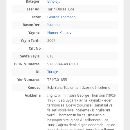
Kategori
:
Etnoloji
,
Eser Adı
:
Tarih Öncesi Ege
Yazar
:
George Thomson
,
Basım Yeri
:
İstanbul
Yayıncı
:
Homer Kitabevi
Yayın Tarihi
:
2007
Cilt No
:
Sayfa Sayısı
:
618
ISBN Numarası
:
978-9944-483-13-1
Dil
:
Türkçe
Yer Numarası
:
TR.KT.01855
Konusu
:
Eski Yuna Toplumları Üzerine İnceleme
Açıklama
:
İngiliz bilim insanı George Thomson (1903-
1987), Batı uygarlıklarına kaynaklık eden
tarihöncesi Ege'yi toplumsal, sanatsal ve
felsefi yönleriyle incelemek için yıllarını
verdi. Thomson'ın bu çalışmalarının
başyapıtı niteliğindeki Tarihöncesi Ege,
Tunç Çağı'na denk düşen dönemde Ege'de
anaerkil toplum düzeni, toprağın kullanım