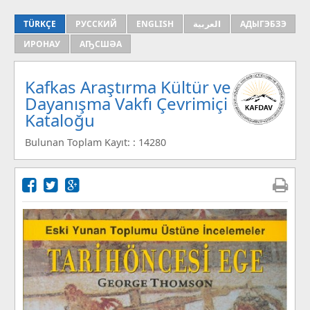
TÜRKÇE
РУССКИЙ
ENGLISH
العربية
АДЫГЭБЗЭ
ИРОНАУ
АҦСШӘА
Kafkas Araştırma Kültür ve
Dayanışma Vakfı Çevrimiçi
Kataloğu
Bulunan Toplam Kayıt: : 14280