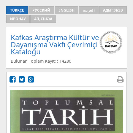
TÜRKÇE
РУССКИЙ
ENGLISH
العربية
АДЫГЭБЗЭ
ИРОНАУ
АҦСШӘА
Kafkas Araştırma Kültür ve
Dayanışma Vakfı Çevrimiçi
Kataloğu
Bulunan Toplam Kayıt: : 14280