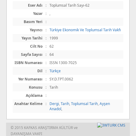
Eser Adı
:
Toplumsal Tarih Sayı-62
Yazar
:
,
Basım Yeri
:
Yayıncı
:
Türkiye Ekonomik Ve Toplumsal Tarih Vakfı
Yayın Tarihi
:
1999
Cilt No
:
62
Sayfa Sayısı
:
64
ISBN Numarası
:
ISSN 1300-7025
Dil
:
Türkçe
Yer Numarası
:
SY.D.TPT.0062
Konusu
:
Tarih
Açıklama
:
Anahtar Kelime
:
Dergi
,
Tarih
,
Toplumsal Tarih
,
Ayşen
Anadol
,
© 2015 KAFKAS ARAŞTIRMA KÜLTÜR ve
DAYANIŞMA VAKFI