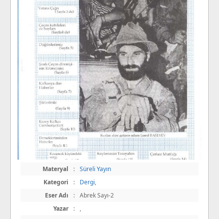
Materyal
:
Süreli Yayın
Kategori
:
Dergi
,
Eser Adı
:
Abrek Sayı-2
Yazar
:
,