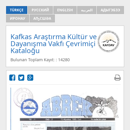
TÜRKÇE
РУССКИЙ
ENGLISH
العربية
АДЫГЭБЗЭ
ИРОНАУ
АҦСШӘА
Kafkas Araştırma Kültür ve
Dayanışma Vakfı Çevrimiçi
Kataloğu
Bulunan Toplam Kayıt: : 14280