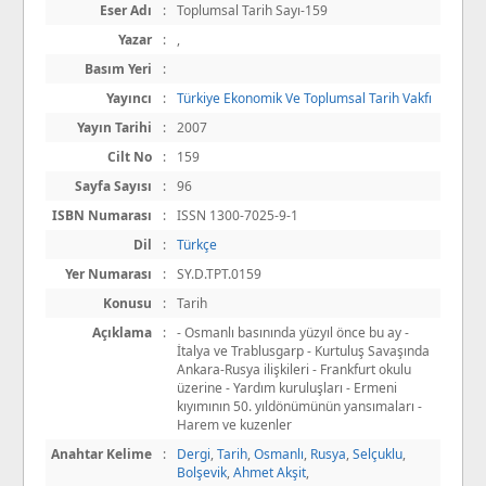
Eser Adı
:
Toplumsal Tarih Sayı-159
Yazar
:
,
Basım Yeri
:
Yayıncı
:
Türkiye Ekonomik Ve Toplumsal Tarih Vakfı
Yayın Tarihi
:
2007
Cilt No
:
159
Sayfa Sayısı
:
96
ISBN Numarası
:
ISSN 1300-7025-9-1
Dil
:
Türkçe
Yer Numarası
:
SY.D.TPT.0159
Konusu
:
Tarih
Açıklama
:
- Osmanlı basınında yüzyıl önce bu ay -
İtalya ve Trablusgarp - Kurtuluş Savaşında
Ankara-Rusya ilişkileri - Frankfurt okulu
üzerine - Yardım kuruluşları - Ermeni
kıyımının 50. yıldönümünün yansımaları -
Harem ve kuzenler
Anahtar Kelime
:
Dergi
,
Tarih
,
Osmanlı
,
Rusya
,
Selçuklu
,
Bolşevik
,
Ahmet Akşit
,