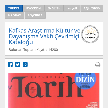
TÜRKÇE
РУССКИЙ
ENGLISH
العربية
АДЫГЭБЗЭ
ИРОНАУ
АҦСШӘА
Kafkas Araştırma Kültür ve
Dayanışma Vakfı Çevrimiçi
Kataloğu
Bulunan Toplam Kayıt: : 14280