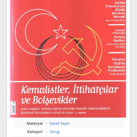
Materyal
:
Süreli Yayın
Kategori
:
Dergi
,