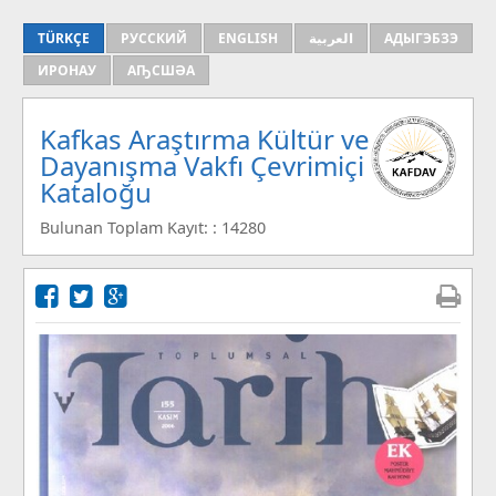
TÜRKÇE
РУССКИЙ
ENGLISH
العربية
АДЫГЭБЗЭ
ИРОНАУ
АҦСШӘА
Kafkas Araştırma Kültür ve
Dayanışma Vakfı Çevrimiçi
Kataloğu
Bulunan Toplam Kayıt: : 14280