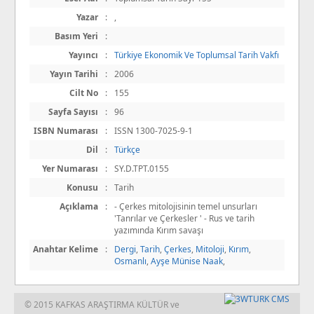
Yazar
:
,
Basım Yeri
:
Yayıncı
:
Türkiye Ekonomik Ve Toplumsal Tarih Vakfı
Yayın Tarihi
:
2006
Cilt No
:
155
Sayfa Sayısı
:
96
ISBN Numarası
:
ISSN 1300-7025-9-1
Dil
:
Türkçe
Yer Numarası
:
SY.D.TPT.0155
Konusu
:
Tarih
Açıklama
:
- Çerkes mitolojisinin temel unsurları
'Tanrılar ve Çerkesler ' - Rus ve tarih
yazımında Kırım savaşı
Anahtar Kelime
:
Dergi
,
Tarih
,
Çerkes
,
Mitoloji
,
Kırım
,
Osmanlı
,
Ayşe Münise Naak
,
© 2015 KAFKAS ARAŞTIRMA KÜLTÜR ve