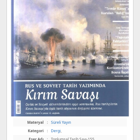
Materyal
:
Süreli Yayın
Kategori
:
Dergi
,
Eser Adı
:
Toplumsal Tarih Sayı-155