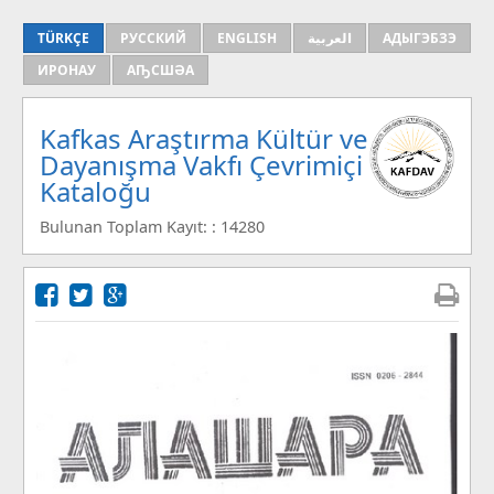
TÜRKÇE
РУССКИЙ
ENGLISH
العربية
АДЫГЭБЗЭ
ИРОНАУ
АҦСШӘА
Kafkas Araştırma Kültür ve
Dayanışma Vakfı Çevrimiçi
Kataloğu
Bulunan Toplam Kayıt: : 14280