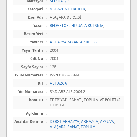
Materyal
:
Süreli Yayın
Kategori
:
ABHAZCA DERGİLER
,
Eser Adı
:
ALAŞARA DERGİSİ
Yazar
:
REDAKTÖR : NİKUALA KUTSNİA
,
Basım Yeri
:
Yayıncı
:
ABHAZYA YAZARLAR BİRLİĞİ
Yayın Tarihi
:
2004
Cilt No
:
2004
Sayfa Sayısı
:
128
ISBN Numarası
:
ISSN 0206 - 2844
Dil
:
ABHAZCA
Yer Numarası
:
SY.D.ABZ.ALS.2004.2
Konusu
:
EDEBİYAT , SANAT , TOPLUM VE POLİTİKA
DERGİSİ
Açıklama
:
Anahtar Kelime
:
DERGİ
,
ABHAZYA
,
ABHAZCA
,
APSUVA
,
ALAŞARA
,
SANAT
,
TOPLUM
,