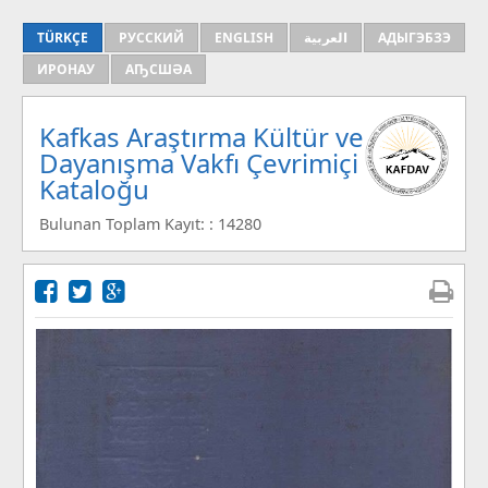
TÜRKÇE
РУССКИЙ
ENGLISH
العربية
АДЫГЭБЗЭ
ИРОНАУ
АҦСШӘА
Kafkas Araştırma Kültür ve
Dayanışma Vakfı Çevrimiçi
Kataloğu
Bulunan Toplam Kayıt: : 14280