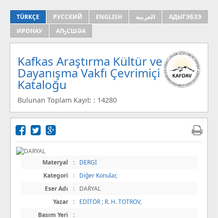
TÜRKÇE
РУССКИЙ
ENGLISH
العربية
АДЫГЭБЗЭ
ИРОНАУ
АҦСШӘА
Kafkas Araştırma Kültür ve
Dayanışma Vakfı Çevrimiçi
Kataloğu
Bulunan Toplam Kayıt: : 14280
Materyal
:
DERGİ
Kategori
:
Diğer Konular
,
Eser Adı
:
DARYAL
Yazar
:
EDİTÖR ; R. H. TOTROV
,
Basım Yeri
: