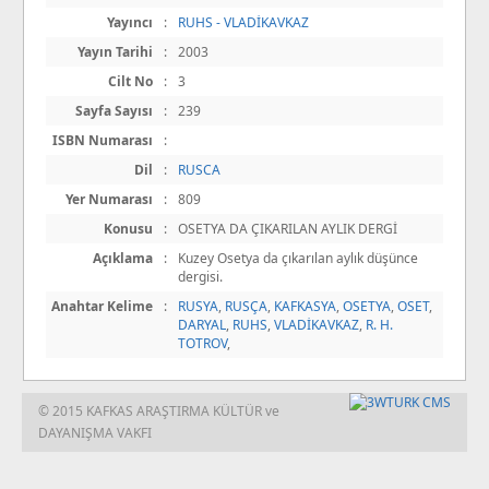
Yayıncı
:
RUHS - VLADİKAVKAZ
Yayın Tarihi
:
2003
Cilt No
:
3
Sayfa Sayısı
:
239
ISBN Numarası
:
Dil
:
RUSCA
Yer Numarası
:
809
Konusu
:
OSETYA DA ÇIKARILAN AYLIK DERGİ
Açıklama
:
Kuzey Osetya da çıkarılan aylık düşünce
dergisi.
Anahtar Kelime
:
RUSYA
,
RUSÇA
,
KAFKASYA
,
OSETYA
,
OSET
,
DARYAL
,
RUHS
,
VLADİKAVKAZ
,
R. H.
TOTROV
,
© 2015 KAFKAS ARAŞTIRMA KÜLTÜR ve
DAYANIŞMA VAKFI