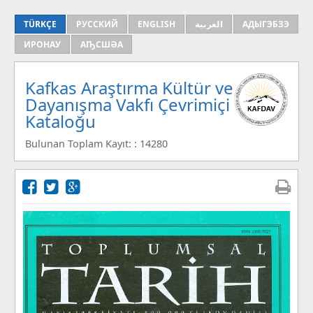
TÜRKÇE
РУССКИЙ
ENGLISH
العربية
АДЫГЭБЗЭ
ИРОНАУ
АҦСШӘА
Kafkas Araştırma Kültür ve
Dayanışma Vakfı Çevrimiçi
Kataloğu
Bulunan Toplam Kayıt: : 14280