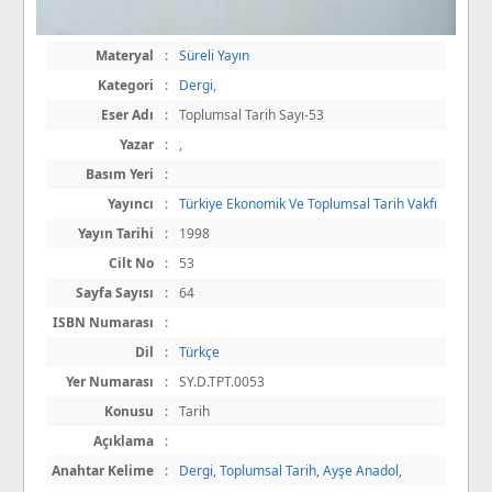
Materyal
:
Süreli Yayın
Kategori
:
Dergi
,
Eser Adı
:
Toplumsal Tarih Sayı-53
Yazar
:
,
Basım Yeri
:
Yayıncı
:
Türkiye Ekonomik Ve Toplumsal Tarih Vakfı
Yayın Tarihi
:
1998
Cilt No
:
53
Sayfa Sayısı
:
64
ISBN Numarası
:
Dil
:
Türkçe
Yer Numarası
:
SY.D.TPT.0053
Konusu
:
Tarih
Açıklama
:
Anahtar Kelime
:
Dergi
,
Toplumsal Tarih
,
Ayşe Anadol
,