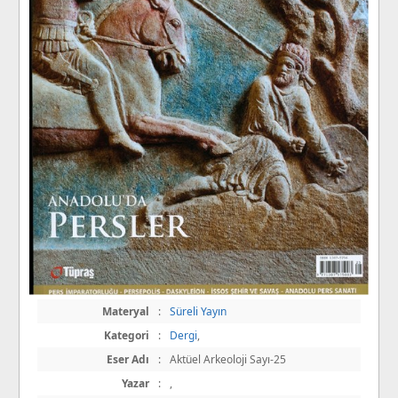
Materyal
:
Süreli Yayın
Kategori
:
Dergi
,
Eser Adı
:
Aktüel Arkeoloji Sayı-25
Yazar
:
,