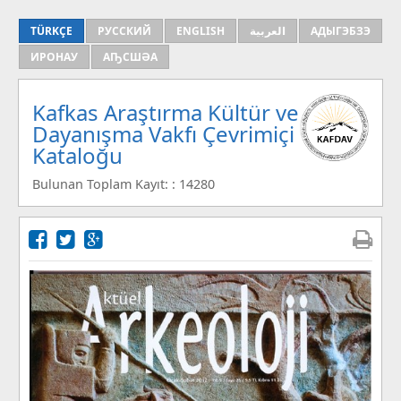
TÜRKÇE
РУССКИЙ
ENGLISH
العربية
АДЫГЭБЗЭ
ИРОНАУ
АҦСШӘА
Kafkas Araştırma Kültür ve
Dayanışma Vakfı Çevrimiçi
Kataloğu
Bulunan Toplam Kayıt: : 14280